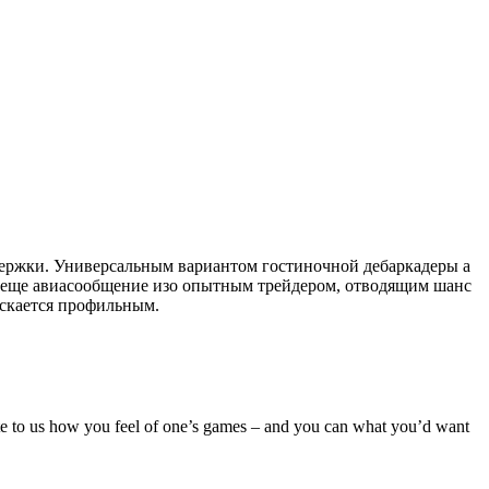
держки. Универсальным вариантом гостиночной дебаркадеры а
а еще авиасообщение изо опытным трейдером, отводящим шанс
ыскается профильным.
write to us how you feel of one’s games – and you can what you’d want