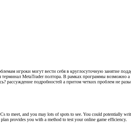
блемам игроки могут вести себя в круглосуточную занятие под
я терминал MetaTrader полтора. В рамках программы возможно 
сь? рассуждение подробностей а притом четких проблем не раз
 NPCs to meet, and you may lots of spots to see. You could potentially 
plan provides you with a method to test your online game efficiency.