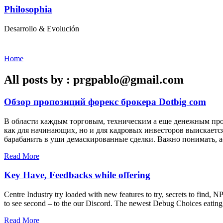
Philosophia
Desarrollo & Evolución
Home
All posts by : prgpablo@gmail.com
Обзор пропозиций форекс брокера Dotbig com
В области каждым торговым, техническим а еще денежным про
как для начинающих, но и для кадровых инвесторов выискаетс
барабанить в уши демаскированные сделки. Важно понимать, а
Read More
Key Have, Feedbacks while offering
Centre Industry try loaded with new features to try, secrets to find,
to see second – to the our Discord. The newest Debug Choices eating 
Read More