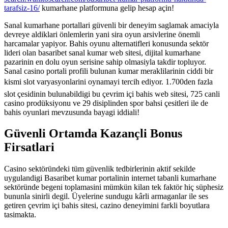
tarafsiz-16/
kumarhane platformuna gelip hesap açin!
Sanal kumarhane portallari güvenli bir deneyim saglamak amaciyla
devreye aldiklari önlemlerin yani sira oyun arsivlerine önemli
harcamalar yapiyor. Bahis oyunu alternatifleri konusunda sektör
lideri olan basaribet sanal kumar web sitesi, dijital kumarhane
pazarinin en dolu oyun serisine sahip olmasiyla takdir topluyor.
Sanal casino portali profili bulunan kumar meraklilarinin ciddi bir
kismi slot varyasyonlarini oynamayi tercih ediyor. 1.700den fazla
slot çesidinin bulunabildigi bu çevrim içi bahis web sitesi, 725 canli
casino prodüksiyonu ve 29 disiplinden spor bahsi çesitleri ile de
bahis oyunlari mevzusunda bayagi iddiali!
Güvenli Ortamda Kazançli Bonus
Firsatlari
Casino sektöründeki tüm güvenlik tedbirlerinin aktif sekilde
uygulandigi Basaribet kumar portalinin internet tabanli kumarhane
sektöründe begeni toplamasini mümkün kilan tek faktör hiç süphesiz
bununla sinirli degil. Üyelerine sundugu kârli armaganlar ile ses
getiren çevrim içi bahis sitesi, cazino deneyimini farkli boyutlara
tasimakta.