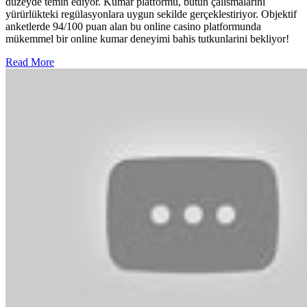
düzeyde temin ediyor. Kumar platformu, bütün çalismalarini
yürürlükteki regülasyonlara uygun sekilde gerçeklestiriyor. Objektif
anketlerde 94/100 puan alan bu online casino platformunda
mükemmel bir online kumar deneyimi bahis tutkunlarini bekliyor!
Read More