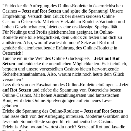
“Entdecke die Aufregung des Online-Roulette in österreichischen
Casinos –
Jetzt auf Rot Setzen
und spüre die Spannung! Unsere
Empfehlung: Versuch dein Glück bei diesem seriösen Online-
Casino in Österreich. Mit einer Vielzahl an Roulette-Varianten und
hohen Gewinnchancen, bietet es eine erstklassige Spielqualität.
Für Neulinge und Profis gleichermaßen geeignet, ist Online-
Roulette eine tolle Möglichkeit, dein Glück zu testen und dich zu
amüsieren. Also, worauf wartest du noch? Setze auf Rot und
genieße die atemberaubende Erfahrung des Online-Roulette in
Österreich!
Tauche ein in die Welt des Online-Glücksspiels –
Jetzt auf Rot
Setzen
und entdecke die unendlichen Möglichkeiten. Es ist einfach,
bequem und unsere vorgestellten Casinos bieten hervorragende
Sicherheitsmaßnahmen. Also, warum nicht noch heute dein Glück
versuchen?
Lass dich von der Faszination des Online-Roulette einfangen –
Jetzt
auf Rot Setzen
und erlebe die Spannung von Österreichs besten
Online-Casinos. Mit hohen Auszahlungsraten und fantastischen
Boni, wird dein Online-Spielvergnügen auf ein neues Level
gehoben.
Erlebe die Spannung des Online-Roulette –
Jetzt auf Rot Setzen
und lasse dich von der Aufregung mitreißen. Moderne Grafiken und
fesselnde Soundeffekte sorgen für ein authentisches Casino-
Erlebnis. Also, worauf wartest du noch? Setze auf Rot und lass die