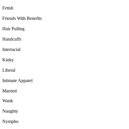
Fetish
Friends With Benefits
Hair Pulling
Handcuffs
Interracial
Kinky
Liberal
Intimate Apparel
Married
Wank
Naughty
Nympho