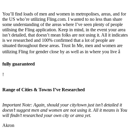
You’ll find loads of men and women in metropolises, areas, and for
the US who’re utilizing Fling.com. I wanted to no less than share
some understanding of the areas where I’ve seen plenty of people
utilising the Fling application. Keep in mind, in the event your area
isn’t detailed, that doesn’t mean folks are not using it. All it indicates
is we researched and 100% confirmed that a lot of people are
situated throughout these areas. Trust In Me, men and women are
utilizing Fling for gender close by as well as in where you live â
fully guaranteed
!
Range of Cities & Towns I’ve Researched
Important Note: Again, should your city/town just isn’t detailed it
doesn’t suggest men and women are not using it. All it means is You
will findn’t researched your own city or area yet.
Akron