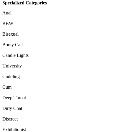
Specialized Categories
Anal
BBW
Bisexual
Booty Call
Candle Lights
University
Cuddling
Cum
Deep Throat
Dirty Chat
Discreet
Exhibitionist