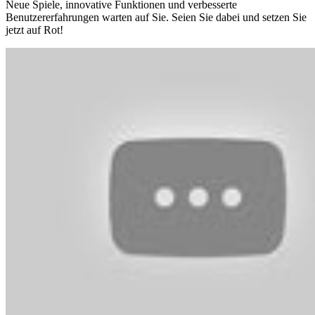
Neue Spiele, innovative Funktionen und verbesserte
Benutzererfahrungen warten auf Sie. Seien Sie dabei und setzen Sie
jetzt auf Rot!