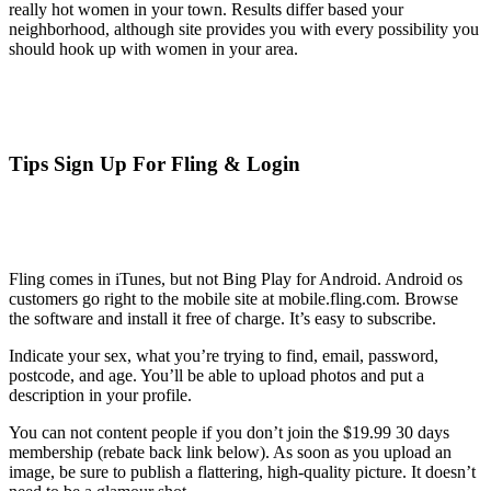
really hot women in your town. Results differ based your
neighborhood, although site provides you with every possibility you
should hook up with women in your area.
Tips Sign Up For Fling & Login
Fling comes in iTunes, but not Bing Play for Android. Android os
customers go right to the mobile site at mobile.fling.com. Browse
the software and install it free of charge. It’s easy to subscribe.
Indicate your sex, what you’re trying to find, email, password,
postcode, and age. You’ll be able to upload photos and put a
description in your profile.
You can not content people if you don’t join the $19.99 30 days
membership (rebate back link below). As soon as you upload an
image, be sure to publish a flattering, high-quality picture. It doesn’t