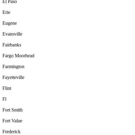
El Paso
Erie
Eugene
Evansville
Fairbanks
Fargo Moorhead
Farmington
Fayetteville
Flint
Fl
Fort Smith
Fort Value
Frederick