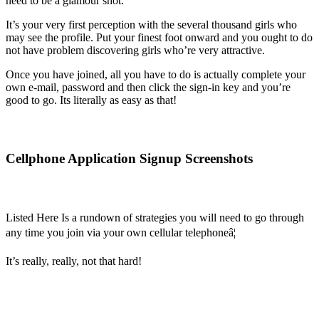
need to be a glamour shot.
It’s your very first perception with the several thousand girls who
may see the profile. Put your finest foot onward and you ought to do
not have problem discovering girls who’re very attractive.
Once you have joined, all you have to do is actually complete your
own e-mail, password and then click the sign-in key and you’re
good to go. Its literally as easy as that!
Cellphone Application Signup Screenshots
Listed Here Is a rundown of strategies you will need to go through
any time you join via your own cellular telephoneâ¦
It’s really, really, not that hard!