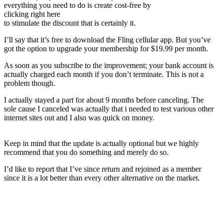
everything you need to do is create cost-free by
clicking right here
to stimulate the discount that is certainly it.
I’ll say that it’s free to download the Fling cellular app. But you’ve
got the option to upgrade your membership for $19.99 per month.
As soon as you subscribe to the improvement; your bank account is
actually charged each month if you don’t terminate. This is not a
problem though.
I actually stayed a part for about 9 months before canceling. The
sole cause I canceled was actually that i needed to test various other
internet sites out and I also was quick on money.
Keep in mind that the update is actually optional but we highly
recommend that you do something and merely do so.
I’d like to report that I’ve since return and rejoined as a member
since it is a lot better than every other alternative on the market.