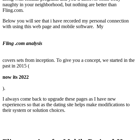
naughty in your neighborhood, but nothing are better than
Fling.com.
Below you will see that i have recorded my personal connection
with using this web page and mobile software. My
Fling .com analysis
covers sets from inception. To give you a concept, we started in the
past in 2015 (
now its 2022
).
I always come back to upgrade these pages as I have new
experiences so that as the dating site helps make modifications to
their system or solution choices.