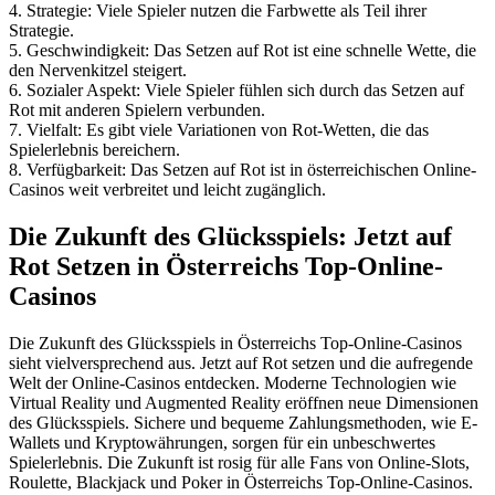
4. Strategie: Viele Spieler nutzen die Farbwette als Teil ihrer
Strategie.
5. Geschwindigkeit: Das Setzen auf Rot ist eine schnelle Wette, die
den Nervenkitzel steigert.
6. Sozialer Aspekt: Viele Spieler fühlen sich durch das Setzen auf
Rot mit anderen Spielern verbunden.
7. Vielfalt: Es gibt viele Variationen von Rot-Wetten, die das
Spielerlebnis bereichern.
8. Verfügbarkeit: Das Setzen auf Rot ist in österreichischen Online-
Casinos weit verbreitet und leicht zugänglich.
Die Zukunft des Glücksspiels: Jetzt auf
Rot Setzen in Österreichs Top-Online-
Casinos
Die Zukunft des Glücksspiels in Österreichs Top-Online-Casinos
sieht vielversprechend aus. Jetzt auf Rot setzen und die aufregende
Welt der Online-Casinos entdecken. Moderne Technologien wie
Virtual Reality und Augmented Reality eröffnen neue Dimensionen
des Glücksspiels. Sichere und bequeme Zahlungsmethoden, wie E-
Wallets und Kryptowährungen, sorgen für ein unbeschwertes
Spielerlebnis. Die Zukunft ist rosig für alle Fans von Online-Slots,
Roulette, Blackjack und Poker in Österreichs Top-Online-Casinos.