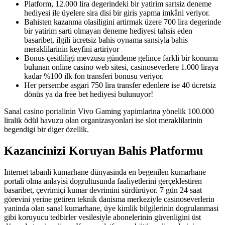
Platform, 12.000 lira degerindeki bir yatirim sartsiz deneme
hediyesi ile üyelere sira disi bir giris yapma imkâni veriyor.
Bahisten kazanma olasiligini artirmak üzere 700 lira degerinde
bir yatirim sarti olmayan deneme hediyesi tahsis eden
basaribet, ilgili ücretsiz bahis oynama sansiyla bahis
meraklilarinin keyfini artiriyor
Bonus çesitliligi mevzusu gündeme gelince farkli bir konumu
bulunan online casino web sitesi, casinoseverlere 1.000 liraya
kadar %100 ilk fon transferi bonusu veriyor.
Her persembe asgari 750 lira transfer edenlere ise 40 ücretsiz
dönüs ya da free bet hediyesi bulunuyor!
Sanal casino portalinin Vivo Gaming yapimlarina yönelik 100.000
liralik ödül havuzu olan organizasyonlari ise slot meraklilarinin
begendigi bir diger özellik.
Kazancinizi Koruyan Bahis Platformu
Internet tabanli kumarhane dünyasinda en begenilen kumarhane
portali olma anlayisi dogrultusunda faaliyetlerini gerçeklestiren
basaribet, çevrimiçi kumar devrimini sürdürüyor. 7 gün 24 saat
görevini yerine getiren teknik danisma merkeziyle casinoseverlerin
yaninda olan sanal kumarhane, üye kimlik bilgilerinin dogrulanmasi
gibi koruyucu tedbirler vesilesiyle abonelerinin güvenligini üst