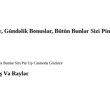
ər, Gündəlik Bonuslar, Bütün Bunlar Sizi Pi
ün Bunlar Sizi Pin Up Casinoda Gözləyir
ş Və Rəylər