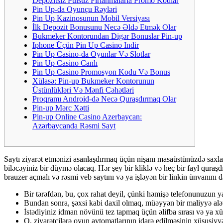
Depozitsiz Pulsuz Fırlanmalarla Promo Kodlar
Pin Up-da Oyunçu Rəyləri
Pin Up Kazinosunun Mobil Versiyası
İlk Depozit Bonusunu Necə Əldə Etmək Olar
Bukmeker Kontorundan Digər Bonuslar Pin-up
Iphone Üçün Pin Up Casino Indir
Pin Up Casino-da Oyunlar Və Slotlar
Pin Up Casino Canlı
Pin Up Casino Promosyon Kodu Və Bonus
Xülasə: Pin-up Bukmeker Kontorunun
Üstünlükləri Və Mənfi Cəhətləri
Proqramı Android-də Necə Quraşdırmaq Olar
Pin-up Mərc Xətti
Pin-up Online Casino Azerbaycan:
Azərbaycanda Rəsmi Sayt
Saytı ziyarət etmənizi asanlaşdırmaq üçün nişanı masaüstünüzdə saxlay
biləcəyiniz bir düymə olacaq. Hər şey bir kliklə və heç bir fayl qur
brauzer açmalı və rəsmi veb saytını və ya işləyən bir linkin ünvanını da
Bir tərəfdən, bu, çox rahat deyil, çünki həmişə telefonunuzun y
Bundan sonra, şəxsi kabi daxil olmaq, müəyyən bir maliyyə alə
İstədiyiniz idman növünü tez tapmaq üçün əlifba sırası və ya xüsus
O, ziyarətçilərə oyun avtomatlarının idarə edilməsinin xüsusiyyə