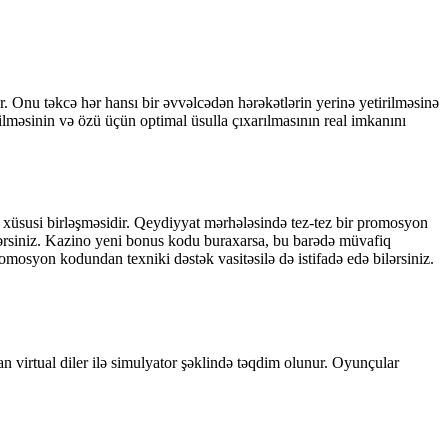
. Onu təkcə hər hansı bir əvvəlcədən hərəkətlərin yerinə yetirilməsinə
ilməsinin və özü üçün optimal üsulla çıxarılmasının real imkanını
in xüsusi birləşməsidir. Qeydiyyat mərhələsində tez-tez bir promosyon
lərsiniz. Kazino yeni bonus kodu buraxarsa, bu barədə müvafiq
omosyon kodundan texniki dəstək vasitəsilə də istifadə edə bilərsiniz.
an virtual diler ilə simulyator şəklində təqdim olunur. Oyunçular