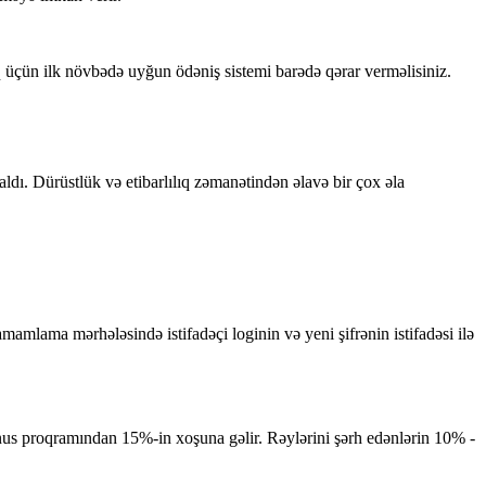
çün ilk növbədə uyğun ödəniş sistemi barədə qərar verməlisiniz.
aldı. Dürüstlük və etibarlılıq zəmanətindən əlavə bir çox əla
lama mərhələsində istifadəçi loginin və yeni şifrənin istifadəsi ilə
bonus proqramından 15%-in xoşuna gəlir. Rəylərini şərh edənlərin 10% -