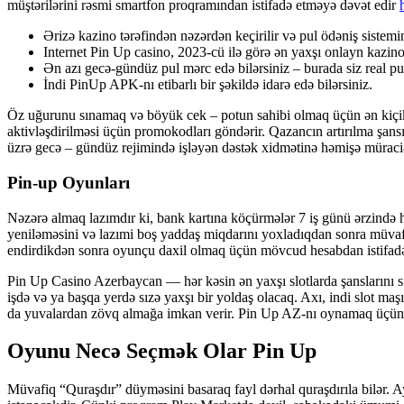
müştərilərini rəsmi smartfon proqramından istifadə etməyə dəvət edir
Ərizə kazino tərəfindən nəzərdən keçirilir və pul ödəniş sistemi
Internet Pin Up casino, 2023-cü ilə görə ən yaxşı onlayn kazinol
Ən azı gecə-gündüz pul mərc edə bilərsiniz – burada siz real pu
İndi PinUp APK-nı etibarlı bir şəkildə idarə edə bilərsiniz.
Öz uğurunu sınamaq və böyük cek – potun sahibi olmaq üçün ən kiçik 
aktivləşdirilməsi üçün promokodları göndərir. Qazancın artırılma şan
üzrə gecə – gündüz rejimində işləyən dəstək xidmətinə həmişə müraciət e
Pin-up Oyunları
Nəzərə almaq lazımdır ki, bank kartına köçürmələr 7 iş günü ərzində h
yeniləməsini və lazımi boş yaddaş miqdarını yoxladıqdan sonra müvafi
endirdikdən sonra oyunçu daxil olmaq üçün mövcud hesabdan istifadə 
Pin Up Casino Azerbaycan — hər kəsin ən yaxşı slotlarda şanslarını s
işdə və ya başqa yerdə sızə yaxşı bir yoldaş olacaq. Axı, indi slot ma
da yuvalardan zövq almağa imkan verir. Pin Up AZ-nı oynamaq üçün g
Oyunu Necə Seçmək Olar Pin Up
Müvafiq “Quraşdır” düyməsini basaraq fayl dərhal quraşdırıla bilər. 