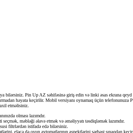
a bilərsiniz. Pin Up AZ səhifəsinə giriş edin və linki əsas ekrana qeyd
aşdırmadan həyata keçirilir. Mobil versiyanı oynamaq üçün telefonunuz
xil etməlisiniz.
anınızda olması lazımdır.
ti seçmək, məbləği əlavə etmək və əməliyyatı təsdiqləmək lazımdır.
i filtrlərdən istifadə edə bilərsiniz.
tlərini, eləcə də oyun avtomatlarının aspektlərini sərbəst sınaqdan keçi