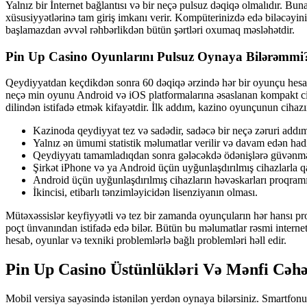
Yalnız bir İnternet bağlantısı və bir neçə pulsuz dəqiqə olmalıdır. Bun
xüsusiyyətlərinə tam giriş imkanı verir. Kompüterinizdə edə biləcəyini
başlamazdan əvvəl rəhbərlikdən bütün şərtləri oxumaq məsləhətdir.
Pin Up Casino Oyunlarını Pulsuz Oynaya Bilərəmmi
Qeydiyyatdan keçdikdən sonra 60 dəqiqə ərzində hər bir oyunçu hesaba
neçə min oyunu Android və iOS platformalarına əsaslanan kompakt cih
dilindən istifadə etmək kifayətdir. İlk addım, kazino oyunçunun ciha
Kazinoda qeydiyyat tez və sadədir, sadəcə bir neçə zəruri addım
Yalnız ən ümumi statistik məlumatlar verilir və davam edən hadis
Qeydiyyatı tamamladıqdan sonra gələcəkdə ödənişlərə güvənmək v
Şirkət iPhone və ya Android üçün uyğunlaşdırılmış cihazlarla qar
Android üçün uyğunlaşdırılmış cihazların həvəskarları proqram
İkincisi, etibarlı tənzimləyicidən lisenziyanın olması.
Mütəxəssislər keyfiyyətli və tez bir zamanda oyunçuların hər hansı p
poçt ünvanından istifadə edə bilər. Bütün bu məlumatlar rəsmi interne
hesab, oyunlar və texniki problemlərlə bağlı problemləri həll edir.
Pin Up Casino Üstünlükləri Və Mənfi Cəhə
Mobil versiya sayəsində istənilən yerdən oynaya bilərsiniz. Smartfon