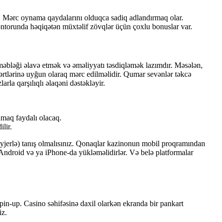
ir. Mərc oynama qaydalarını olduqca sadiq adlandırmaq olar.
ontorunda həqiqətən müxtəlif zövqlər üçün çoxlu bonuslar var.
 məbləği əlavə etmək və əməliyyatı təsdiqləmək lazımdır. Məsələn,
şərtlərinə uyğun olaraq mərc edilməlidir. Qumar sevənlər təkcə
la qarşılıqlı əlaqəni dəstəkləyir.
amaq faydalı olacaq.
lir.
yjerlə) tanış olmalısınız. Qonaqlar kazinonun mobil proqramından
 Android və ya iPhone-da yükləməlidirlər. Və belə platformalar
n-up. Casino səhifəsinə daxil olarkən ekranda bir pankart
iz.