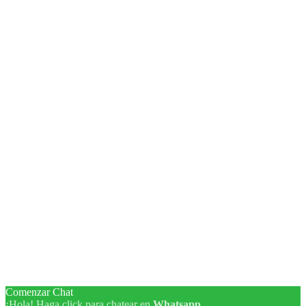
Speed up and optimize
your PC with CCleaner
CCleaner is the number one tool for cleaning
your PC.
It protects your privacy and makes your
computer faster and more secure.
Install
Comenzar Chat
¡Hola! Haga click para chatear en
Whatsapp