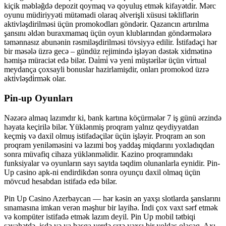
kiçik məbləğdə depozit qoymaq və qoyuluş etmək kifayətdir. Mərc
oyunu müdiriyyəti mütəmadi olaraq əlverişli xüsusi təkliflərin
aktivləşdirilməsi üçün promokodları göndərir. Qazancın artırılma
şansını əldən buraxmamaq üçün oyun klublarından göndərmələrə
təmənnasız abunənin rəsmiləşdirilməsi tövsiyyə edilir. İstifadəçi hər
bir məsələ üzrə gecə – gündüz rejimində işləyən dəstək xidmətinə
həmişə müraciət edə bilər. Dai̇mi̇ və yeni̇ müştəri̇lər üçün vi̇rtual
meydança çoxsayli bonuslar hazirlamişdir, onları promokod üzrə
akti̇vləşdi̇rmək olar.
Pin-up Oyunları
Nəzərə almaq lazımdır ki, bank kartına köçürmələr 7 iş günü ərzində
həyata keçirilə bilər. Yüklənmiş proqram yalnız qeydiyyatdan
keçmiş və daxil olmuş istifadəçilər üçün işləyir. Proqram ən son
proqram yeniləməsini və lazımi boş yaddaş miqdarını yoxladıqdan
sonra müvafiq cihaza yüklənməlidir. Kazino proqramındakı
funksiyalar və oyunların sayı saytda təqdim olunanlarla eynidir. Pin-
Up casino apk-ni endirdikdən sonra oyunçu daxil olmaq üçün
mövcud hesabdan istifadə edə bilər.
Pin Up Casino Azerbaycan — hər kəsin ən yaxşı slotlarda şanslarını
sınamasına imkan verən məşhur bir layihə. İndi çox vaxt sərf etmək
və kompüter istifadə etmək lazım deyil. Pin Up mobil tətbiqi
səyahətdə, işdə və ya başqa yerdə sızə yaxşı bir yoldaş olacaq. Axı,