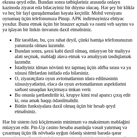
ekrana qeyd edin. Bundan sonra tətbiqləriniz arasında onlayn
kazinoda ziyarət edə biləcəyiniz bir düymə olacaq. Hər şey bir kliklə
və heç bir fayl quraşdırmadan həyata keçirilir. Mobil versiyanı
oynamaq üçün telefonunuza Pinup. APK indirməyinizə ehtiyac
yoxdur. Bunu etmək üçün bir brauzer açmalı və rəsmi veb saytını və
ya işləyən bir linkin ünvanını daxil etməlisiniz.
Bir tərəfdən, bu, çox rahat deyil, çünki həmişə telefonunuzun
yanınızda olması lazımdır.
Bundan sonra, şəxsi kabi daxil olmaq, müəyyən bir maliyyə
aləti seçmək, məbləği əlavə etmək və əməliyyatı təsdiqləmək
lazımdır.
İstədiyiniz idman növünü tez tapmaq üçün əlifba sırası və ya
xüsusi filtrlərdən istifadə edə bilərsiniz.
O, ziyarətçilərə oyun avtomatlarının idarə edilməsinin
xüsusiyyətlərini, eləcə də oyun avtomatlarının aspektlərini
sərbəst sınaqdan keçirməyə imkan verir.
Bu onunla şərtləndirilir ki, krupye kimi real aparıcı çıxış edir
ki, ona əmək haqqı ödənilməlidir.
Bütün funksiyalara daxil olmaq üçün bir hesab qeyd
etməlisiniz.
Hər bir sistem özü köçürmənin minimum və maksimum məbləğini
müəyyən edir. Pin-Up casino hesaba asanlıqla vəsait yatırmaq və
çıxarmaq üçün ilk növbədə uyğun ödəniş sistemi barədə qərar