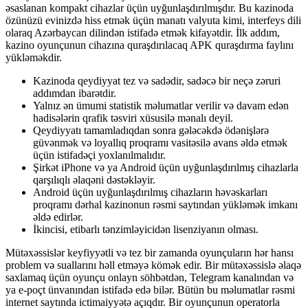
əsaslanan kompakt cihazlar üçün uyğunlaşdırılmışdır. Bu kazinoda
özünüzü evinizdə hiss etmək üçün manatı valyuta kimi, interfeys dili
olaraq Azərbaycan dilindən istifadə etmək kifayətdir. İlk addım,
kazino oyunçunun cihazına quraşdırılacaq APK quraşdırma faylını
yükləməkdir.
Kazinoda qeydiyyat tez və sadədir, sadəcə bir neçə zəruri
addımdan ibarətdir.
Yalnız ən ümumi statistik məlumatlar verilir və davam edən
hadisələrin qrafik təsviri xüsusilə mənalı deyil.
Qeydiyyatı tamamladıqdan sonra gələcəkdə ödənişlərə
güvənmək və loyallıq proqramı vasitəsilə avans əldə etmək
üçün istifadəçi yoxlanılmalıdır.
Şirkət iPhone və ya Android üçün uyğunlaşdırılmış cihazlarla
qarşılıqlı əlaqəni dəstəkləyir.
Android üçün uyğunlaşdırılmış cihazların həvəskarları
proqramı dərhal kazinonun rəsmi saytından yükləmək imkanı
əldə edirlər.
İkincisi, etibarlı tənzimləyicidən lisenziyanın olması.
Mütəxəssislər keyfiyyətli və tez bir zamanda oyunçuların hər hansı
problem və suallarını həll etməyə kömək edir. Bir mütəxəssislə əlaqə
saxlamaq üçün oyunçu onlayn söhbətdən, Telegram kanalından və
ya e-poçt ünvanından istifadə edə bilər. Bütün bu məlumatlar rəsmi
internet saytında ictimaiyyətə açıqdır. Bir oyunçunun operatorla