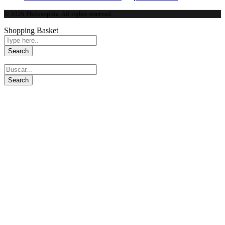
© 2026 Philosophia. All rights reserved.
Shopping Basket
Close this module