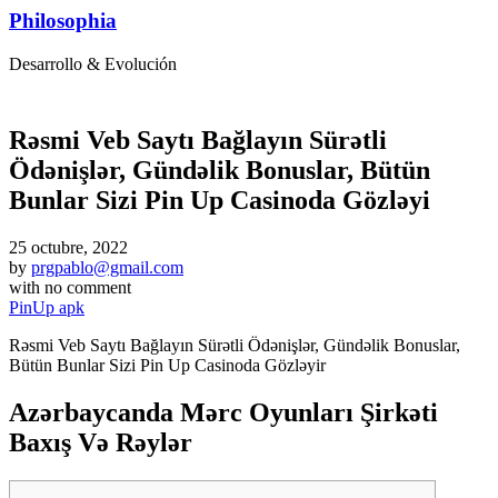
Philosophia
Desarrollo & Evolución
Rəsmi Veb Saytı Bağlayın️ Sürətli
Ödənişlər, Gündəlik Bonuslar, Bütün
Bunlar Sizi Pin Up Casinoda Gözləyi
25 octubre, 2022
by
prgpablo@gmail.com
with
no comment
PinUp apk
Rəsmi Veb Saytı Bağlayın️ Sürətli Ödənişlər, Gündəlik Bonuslar,
Bütün Bunlar Sizi Pin Up Casinoda Gözləyir
Azərbaycanda Mərc Oyunları Şirkəti
Baxış Və Rəylər