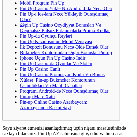
Mobil Proqram Pin Up
Pin Up Casino Yukle Nu Android-də Necə Olar
Pin Up-ı Ios-lara Nece Yükləyib Quraşdırmaq
Olar?
🎁pin Up Casino Qeydiyyat Bonusları Və
Depozitsiz Pulsuz Fırlanmalarla Promo Kodlar
Pin Up-da Oyunçu Rəyləri
Pin Up Kazinosunun Mobil Versiyası
İlk Depozit Bonusunu Necə Əldə Etmək Olar
Bukmeker Kontorundan Digər Bonuslar Pin-up
Iphone Üçün Pin Up Casino Indir
Pin Up Casino-da Oyunlar Və Slotlar
Pin Up Casino Canlı
Pin Up Casino Promosyon Kodu Və Bonus
Xülasə: Pin-up Bukmeker Kontorunun
Üstünlükləri Və Mənfi Cəhətləri
Proqramı Android-də Necə Quraşdırmaq Olar
Pin-up Mərc Xətti
Pin-up Online Casino Azerbaycan:
Azərbaycanda Rəsmi Sayt
Saytı ziyarət etmənizi asanlaşdırmaq üçün nişanı masaüstünüzdə
saxlaya bilərsiniz. Pin Up AZ səhifəsinə giriş edin və linki əsas