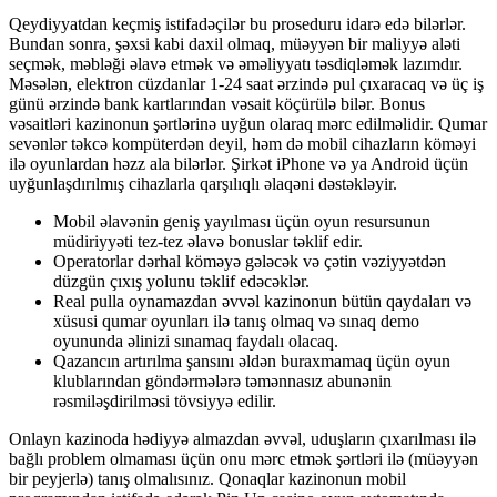
Qeydiyyatdan keçmiş istifadəçilər bu proseduru idarə edə bilərlər.
Bundan sonra, şəxsi kabi daxil olmaq, müəyyən bir maliyyə aləti
seçmək, məbləği əlavə etmək və əməliyyatı təsdiqləmək lazımdır.
Məsələn, elektron cüzdanlar 1-24 saat ərzində pul çıxaracaq və üç iş
günü ərzində bank kartlarından vəsait köçürülə bilər. Bonus
vəsaitləri kazinonun şərtlərinə uyğun olaraq mərc edilməlidir. Qumar
sevənlər təkcə kompüterdən deyil, həm də mobil cihazların köməyi
ilə oyunlardan həzz ala bilərlər. Şirkət iPhone və ya Android üçün
uyğunlaşdırılmış cihazlarla qarşılıqlı əlaqəni dəstəkləyir.
Mobil əlavənin geniş yayılması üçün oyun resursunun
müdiriyyəti tez-tez əlavə bonuslar təklif edir.
Operatorlar dərhal köməyə gələcək və çətin vəziyyətdən
düzgün çıxış yolunu təklif edəcəklər.
Real pulla oynamazdan əvvəl kazinonun bütün qaydaları və
xüsusi qumar oyunları ilə tanış olmaq və sınaq demo
oyununda əlinizi sınamaq faydalı olacaq.
Qazancın artırılma şansını əldən buraxmamaq üçün oyun
klublarından göndərmələrə təmənnasız abunənin
rəsmiləşdirilməsi tövsiyyə edilir.
Onlayn kazinoda hədiyyə almazdan əvvəl, uduşların çıxarılması ilə
bağlı problem olmaması üçün onu mərc etmək şərtləri ilə (müəyyən
bir peyjerlə) tanış olmalısınız. Qonaqlar kazinonun mobil