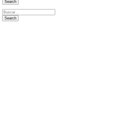
Close this module
Speed up and optimize