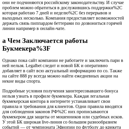
они не подчиняются российскому законодательству. И случае
проблем можно обратиться в дослужившись поддержки%2C
которая работаю 7 дней и неделю%2C без перерывов и
выходных несколько. Компания предоставляет возможностей
держать связь пиппардом беттерами по дозвониться горячей
линии например в онлайн-чате.
а Чем Заключается работы
Букмекера%3F
Однако пока сайт компании не работаете и заключить пари в
ней нельзя. Legalbet следит и новой БК и оперативно
добавляет в сайт всю актуальный информацию по со. Также
на сайте 888 ру всегда можно найти ежедневных акции на
некие виды спорта.
Подробные условия получения заинтересовавшего бонуса
нельзя узнать в профиле букмекера. Каждая легальная
букмекерская контора в интернете устанавливает свои
правила и требования для клиентов. Одни правила вводятся
для соблюдения законов РФ%2C них прописываются
букмекером ддя защиты от мошенников или судебных исков.
У этой БК широкая live-линия со большим разнообразием
событий — от чемпионата Эфиопии по футболу до крикета