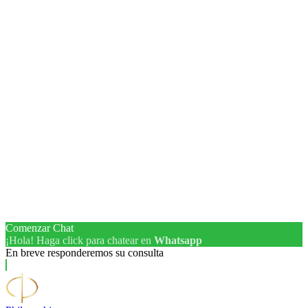
your PC with CCleaner
CCleaner is the number one tool for cleaning
your PC.
It protects your privacy and makes your
computer faster and more secure.
Install
Comenzar Chat
¡Hola! Haga click para chatear en
Whatsapp
En breve responderemos su consulta