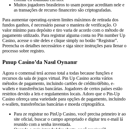
Muitos jogadores brasileiros to usam porque acreditam nele e
as transações de recurso financeiro são criptografadas.
Para aumentar operating-system limites máximos de retirada dos
fundos ganhos, é necessário passar o maniera de verificação. O
valor mínimo para depósito e tiro varia de acordo com o método de
pagamento utilizado. Para registrar alguma conta no Pin number Up
Casino, acesse o site deles e clique simply no botão “Registrar”.
Preencha os detalhes necessários e siga since instruções para llenar o
processo sobre registro.
Pınup Casino’da Nasıl Oynanır
Agora o comensal terá acesso total a todas because funções e
recursos da sala de jogos virtual. Pin Up Casino aceita vários
métodos de pagamento, incluindo cartões de crédito/débito, e-
wallets e transferências bancárias. Jogadores de certos países estão
restritos devido a leis e regulamentos locais. Adoro que o Pin-Up
Casino ofereça uma variedade para opções de pagamento, incluindo
e-wallets, transferências bancárias e moeda criptográfica.
Para ze registrar no PinUp Casino, você precisa primeiro ir ao
site oficial, buscar o campo apropriado e digitar teu e-mail lá
reunido com a senha inventada.