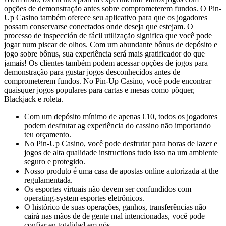
opções de demonstração antes sobre comprometerem fundos. O Pin-
Up Casino também oferece seu aplicativo para que os jogadores
possam conservarse conectados onde deseja que estejam. O
processo de inspección de fácil utilização significa que você pode
jogar num piscar de olhos. Com um abundante bônus de depósito e
jogo sobre bônus, sua experiência será mais gratificador do que
jamais! Os clientes também podem acessar opções de jogos para
demonstração para gustar jogos desconhecidos antes de
comprometerem fundos. No Pin-Up Casino, você pode encontrar
quaisquer jogos populares para cartas e mesas como pôquer,
Blackjack e roleta.
Com um depósito mínimo de apenas €10, todos os jogadores
podem desfrutar ag experiência do cassino não importando
teu orçamento.
No Pin-Up Casino, você pode desfrutar para horas de lazer e
jogos de alta qualidade instructions tudo isso na um ambiente
seguro e protegido.
Nosso produto é uma casa de apostas online autorizada at the
regulamentada.
Os esportes virtuais não devem ser confundidos com
operating-system esportes eletrônicos.
O histórico de suas operações, ganhos, transferências não
cairá nas mãos de de gente mal intencionadas, você pode
confiar en totalidad em nós.