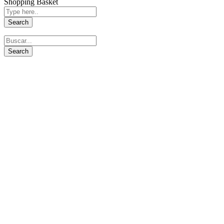
Shopping Basket
Close this module