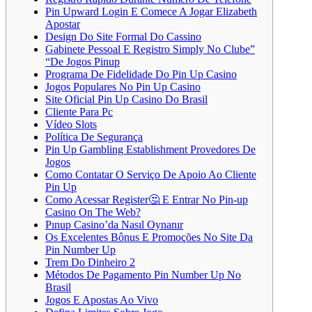
Pin Upward Login E Comece A Jogar Elizabeth
Apostar
Design Do Site Formal Do Cassino
Gabinete Pessoal E Registro Simply No Clube”
“De Jogos Pinup
Programa De Fidelidade Do Pin Up Casino
Jogos Populares No Pin Up Casino
Site Oficial Pin Up Casino Do Brasil
Cliente Para Pc
Vídeo Slots
Política De Segurança
Pin Up Gambling Establishment Provedores De
Jogos
Como Contatar O Serviço De Apoio Ao Cliente
Pin Up
Como Acessar Register🤔 E Entrar No Pin-up
Casino On The Web?
Pınup Casino’da Nasıl Oynanır
Os Excelentes Bônus E Promoções No Site Da
Pin Number Up
Trem Do Dinheiro 2
Métodos De Pagamento Pin Number Up No
Brasil
Jogos E Apostas Ao Vivo