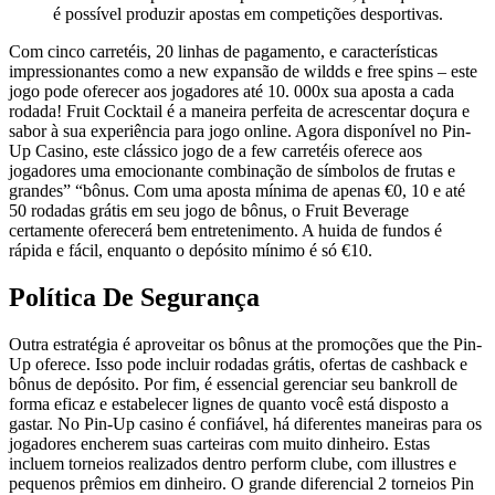
é possível produzir apostas em competições desportivas.
Com cinco carretéis, 20 linhas de pagamento, e características
impressionantes como a new expansão de wildds e free spins – este
jogo pode oferecer aos jogadores até 10. 000x sua aposta a cada
rodada! Fruit Cocktail é a maneira perfeita de acrescentar doçura e
sabor à sua experiência para jogo online. Agora disponível no Pin-
Up Casino, este clássico jogo de a few carretéis oferece aos
jogadores uma emocionante combinação de símbolos de frutas e
grandes” “bônus. Com uma aposta mínima de apenas €0, 10 e até
50 rodadas grátis em seu jogo de bônus, o Fruit Beverage
certamente oferecerá bem entretenimento. A huida de fundos é
rápida e fácil, enquanto o depósito mínimo é só €10.
Política De Segurança
Outra estratégia é aproveitar os bônus at the promoções que the Pin-
Up oferece. Isso pode incluir rodadas grátis, ofertas de cashback e
bônus de depósito. Por fim, é essencial gerenciar seu bankroll de
forma eficaz e estabelecer lignes de quanto você está disposto a
gastar. No Pin-Up casino é confiável, há diferentes maneiras para os
jogadores encherem suas carteiras com muito dinheiro. Estas
incluem torneios realizados dentro perform clube, com illustres e
pequenos prêmios em dinheiro. O grande diferencial 2 torneios Pin