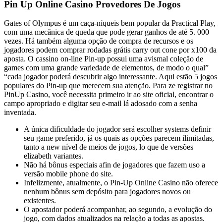
Pin Up Online Casino Provedores De Jogos
Gates of Olympus é um caça-níqueis bem popular da Practical Play,
com uma mecânica de queda que pode gerar ganhos de até 5. 000
vezes. Há também alguma opção de compra de recursos e os
jogadores podem comprar rodadas grátis carry out cone por x100 da
aposta. O cassino on-line Pin-up possui uma avismal coleção de
games com uma grande variedade de elementos, de modo o qual”
“cada jogador poderá descubrir algo interessante. Aqui estão 5 jogos
populares do Pin-up que merecem sua atenção. Para ze registrar no
PinUp Casino, você necessita primeiro ir ao site oficial, encontrar o
campo apropriado e digitar seu e-mail lá adosado com a senha
inventada.
A única dificuldade do jogador será escolher systems definir
seu game preferido, já os quais as opções parecem ilimitadas,
tanto a new nível de meios de jogos, lo que de versões
elizabeth variantes.
Não há bônus especiais afin de jogadores que fazem uso a
versão mobile phone do site.
Infelizmente, atualmente, o Pin-Up Online Casino não oferece
nenhum bônus sem depósito para jogadores novos ou
existentes.
O apostador poderá acompanhar, ao segundo, a evolução do
jogo, com dados atualizados na relação a todas as apostas.