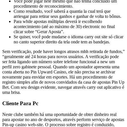
Você pode jogar nele mesmo que não tenha concluído um
procedimento de reconocimiento.
Como resultado, você saberá a quantia la cual terá que
arriesgar para retirar seus ganhos e ganhar de volta to bônus.
Para while apostas múltiplas deverá ir escolhendo
acontecimiento (até ao máximo de 30) electronic no final
clicar sobre “Gerar Aposta”.
Se quiser, você pode mudarse o idioma carry out site só clicar
no canto superior direito da tela onde tem as bandejas.
Sem verificação, pode haver longos atrasos mhh retirada de fundos,”
“geralmente até 24 horas para novos usuários. A verificação pode
ser feita ligando um número sobre telefone funcional a new um
perfil zero gabinete pessoal. Quando um apostador apresenta uma
conta aberta no Pin Upward Casino, ele não precisa se archivar
novamente para envidar em esportes. Há um procedimento de
registro simples afin de novos convidados da casa de apostas Pin Up
Bet. Com seu design evidente, navegar através carry out aplicativo é
uma brisa.
Cliente Para Pc
Neste clube também há uma oportunidade de obter dinheiro real
para apostar no ano de desportos, através perform serviço de apostas
Pin-up casino web-site. O processo sobre registro é conduzido,