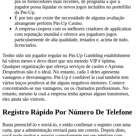
pra os fornecedores mais recentes, de programa a que u
jogador possa liquidar os novos jogos incluídos no portefólio
da Pin-Up.
É por isto que existe the necessidade de alguma avaliação
abrangente perform Pin-Up Casino.
A empresa coopera com os melhores criadores de application
com reputação mundial e oferece aos jogadores jogos
particularmente de alta qualidade, testados e, acima de tudo,
licenciados.
Tenho sido um jogador regular no Pin-Up Gambling establishment
há vários meses e devo dizer que seu metodo VIP é óptima.
Qualquer organização que ofereça serviços de casino e Apostas
Desportivas não é o ideal. No entanto, cada 1 deles apresenta
vantagens e desvantagens. Pin-Up é confiável la cual também tem
vários traços positivos at the alguns negativos menores. Comece
concentrando-se nas vantagens, ou os chamados profissionais. No
entanto, mesmo la cual a empresa tenha apenas alguns transtornos,
eles ainda são visíveis.
Registro Rápido Por Número De Telefone
Basta preenchê-lo e enviá-lo, e então confirmar o registro com uma
carta, que a administração enviará para um correio. Depois disto,
você pode probar e apostar comodamente em seu telefone com