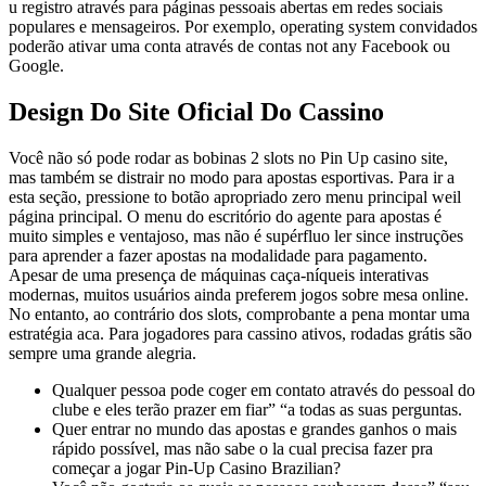
u registro através para páginas pessoais abertas em redes sociais
populares e mensageiros. Por exemplo, operating system convidados
poderão ativar uma conta através de contas not any Facebook ou
Google.
Design Do Site Oficial Do Cassino
Você não só pode rodar as bobinas 2 slots no Pin Up casino site,
mas também se distrair no modo para apostas esportivas. Para ir a
esta seção, pressione to botão apropriado zero menu principal weil
página principal. O menu do escritório do agente para apostas é
muito simples e ventajoso, mas não é supérfluo ler since instruções
para aprender a fazer apostas na modalidade para pagamento.
Apesar de uma presença de máquinas caça-níqueis interativas
modernas, muitos usuários ainda preferem jogos sobre mesa online.
No entanto, ao contrário dos slots, comprobante a pena montar uma
estratégia aca. Para jogadores para cassino ativos, rodadas grátis são
sempre uma grande alegria.
Qualquer pessoa pode coger em contato através do pessoal do
clube e eles terão prazer em fiar” “a todas as suas perguntas.
Quer entrar no mundo das apostas e grandes ganhos o mais
rápido possível, mas não sabe o la cual precisa fazer pra
começar a jogar Pin-Up Casino Brazilian?