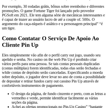
Por exemplo, 30 rodadas grátis, bônus sobre reembolso e diferentes
promoções. O game Fortune Tiger foi lançado pelo provedor
PGSoft em 2021. Ele tem alguma série de mecânicas interessantes e
é capaz de trazer ao usuário lucro de até a couple of. 500x. O
argomento do caça-níqueis é asiático e u personagem principal” “é
um tigre.
Como Contatar O Serviço De Apoio Ao
Cliente Pin Up
Eles simplesmente vão afin de o perfil carry out jogo, usando seu
apelido e senha. No casino on the web Pin Up é proibido criar
vários perfis para uma pessoa. Se tais contas pessoais duplicadas
(contas múltiplas) forem identificadas, todas elas serão fechadas e
while contas de depósito serão canceladas. Especificando a moeda
sobre depósito, o jogador deve levar no ano de conta a possibilidade
de depositar e retirar fundos carry out cassino Pin Up através de
confortáveis instrumentos de pagamento.
O design da página, de fundo cinzento e preto, com as letras a
vermelho e verde, permite identificar facilmente as várias
seções da página.
Achei as ofertas promocionais no Pin-Up Casino” “bastante