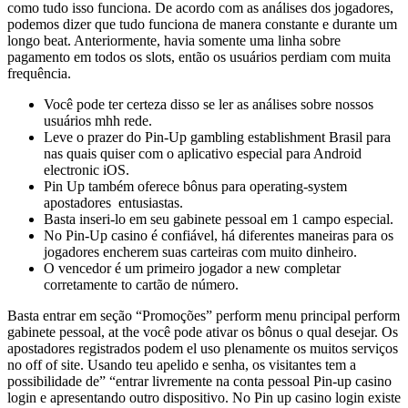
como tudo isso funciona. De acordo com as análises dos jogadores,
podemos dizer que tudo funciona de manera constante e durante um
longo beat. Anteriormente, havia somente uma linha sobre
pagamento em todos os slots, então os usuários perdiam com muita
frequência.
Você pode ter certeza disso se ler as análises sobre nossos
usuários mhh rede.
Leve o prazer do Pin-Up gambling establishment Brasil para
nas quais quiser com o aplicativo especial para Android
electronic iOS.
Pin Up também oferece bônus para operating-system
apostadores entusiastas.
Basta inseri-lo em seu gabinete pessoal em 1 campo especial.
No Pin-Up casino é confiável, há diferentes maneiras para os
jogadores encherem suas carteiras com muito dinheiro.
O vencedor é um primeiro jogador a new completar
corretamente to cartão de número.
Basta entrar em seção “Promoções” perform menu principal perform
gabinete pessoal, at the você pode ativar os bônus o qual desejar. Os
apostadores registrados podem el uso plenamente os muitos serviços
no off of site. Usando teu apelido e senha, os visitantes tem a
possibilidade de” “entrar livremente na conta pessoal Pin-up casino
login e apresentando outro dispositivo. No Pin up casino login existe